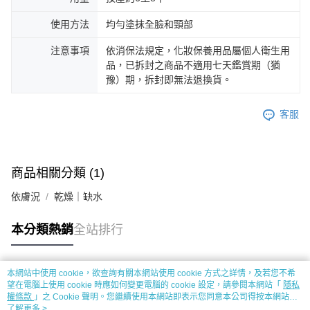
使用方法
均勻塗抹全臉和頸部
注意事項
依消保法規定，化妝保養用品屬個人衛生用
品，已拆封之商品不適用七天鑑賞期（猶
豫）期，拆封即無法退換貨。
客服
商品相關分類 (1)
依膚況
乾燥｜缺水
本分類熱銷
全站排行
本網站中使用 cookie，欲查詢有關本網站使用 cookie 方式之詳情，及若您不希
熱門標籤
望在電腦上使用 cookie 時應如何變更電腦的 cookie 設定，請參閱本網站「
隱私
權條款
」之 Cookie 聲明。您繼續使用本網站即表示您同意本公司得按本網站使
用條款之 Cookie 聲明使用 cookie。
了解更多 >