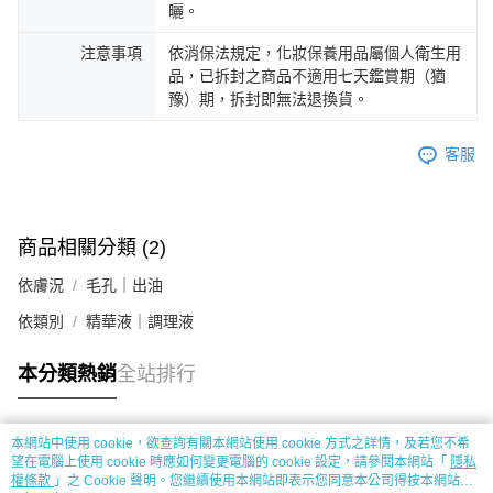
曬。
注意事項
依消保法規定，化妝保養用品屬個人衛生用
品，已拆封之商品不適用七天鑑賞期（猶
豫）期，拆封即無法退換貨。
客服
商品相關分類 (2)
依膚況
毛孔｜出油
依類別
精華液｜調理液
本分類熱銷
全站排行
本網站中使用 cookie，欲查詢有關本網站使用 cookie 方式之詳情，及若您不希
熱門標籤
望在電腦上使用 cookie 時應如何變更電腦的 cookie 設定，請參閱本網站「
隱私
權條款
」之 Cookie 聲明。您繼續使用本網站即表示您同意本公司得按本網站使