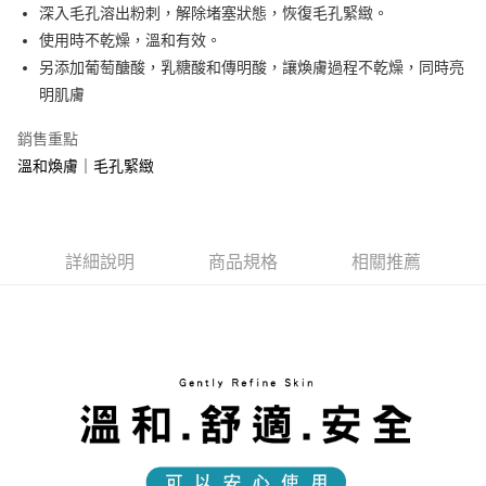
ATM付款
深入毛孔溶出粉刺，解除堵塞狀態，恢復毛孔緊緻。
使用時不乾燥，溫和有效。
運送方式
另添加葡萄醣酸，乳糖酸和傳明酸，讓煥膚過程不乾燥，同時亮
明肌膚
付款後全家取貨
每筆NT$80，滿NT$1,500(含以上)免運費
銷售重點
付款後7-11取貨
溫和煥膚｜毛孔緊緻
每筆NT$80，滿NT$1,500(含以上)免運費
宅配
詳細說明
商品規格
相關推薦
每筆NT$80，滿NT$1,500(含以上)免運費
郵寄
每筆NT$80，滿NT$1,500(含以上)免運費