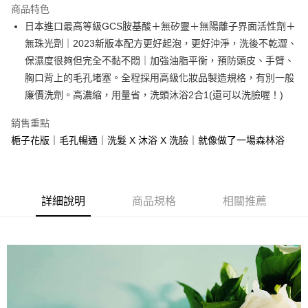
商品特色
ATM付款
日本進口最高等級GCS胺基酸＋無矽靈＋無陽離子界面活性劑＋
無珠光劑｜2023新版本配方更好起泡，更好沖淨，洗後不乾澀、
運送方式
保濕度很夠但完全不黏不悶｜加強油脂平衡，預防頭皮、手臂、
胸口背上的毛孔堵塞。全程採用高級化妝品製造規格，有別一般
付款後全家取貨
廉價洗劑。高濃縮，用量省，洗頭沐浴2合1(還可以洗臉喔！)
每筆NT$80，滿NT$1,500(含以上)免運費
付款後7-11取貨
銷售重點
梔子花版｜毛孔暢通｜洗髮 X 沐浴 X 洗臉｜就像做了一場森林浴
每筆NT$80，滿NT$1,500(含以上)免運費
宅配
每筆NT$80，滿NT$1,500(含以上)免運費
詳細說明
商品規格
相關推薦
郵寄
每筆NT$80，滿NT$1,500(含以上)免運費